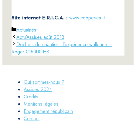
Site internet E.R.I.C.A. :
www.cooperica.it
Catégories
Actualités
Actu’Assises août 2013
Déchets de chantier : l’expérience wallonne –
Roger CROUGHS
Qui sommes-nous ?
Assises 2024
Crédits
Mentions légales
Engagement républicain
Contact
LinkedIn
Facebook
Twitter
YouTube